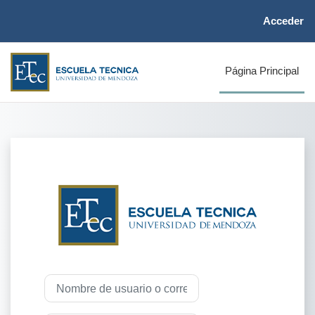
Salta al contenido principal
Acceder
Página Principal
Entrar a ETec: Pl
Nombre de usuario o correo electrónico